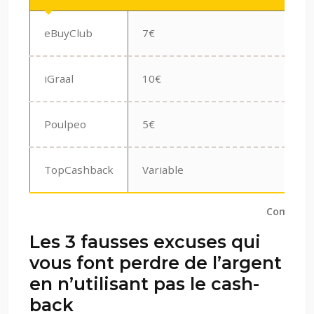
eBuyClub
7€
10
iGraal
10€
20
Poulpeo
5€
10
TopCashback
Variable
0,
Comparati
Les 3 fausses excuses qui
vous font perdre de l’argent
en n’utilisant pas le cash-
back